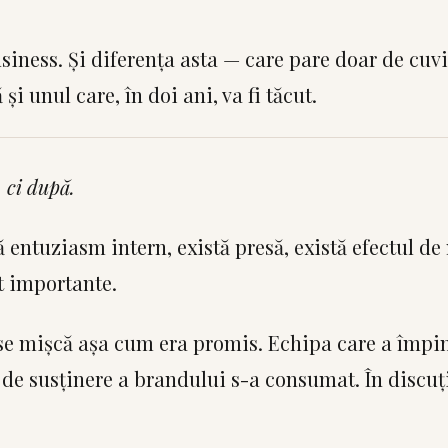
siness. Și diferența asta — care pare doar de cuvi
i unul care, în doi ani, va fi tăcut.
 ci după.
entuziasm intern, există presă, există efectul de
at importante.
u se mișcă așa cum era promis. Echipa care a împi
ul de susținere a brandului s-a consumat. În discuț