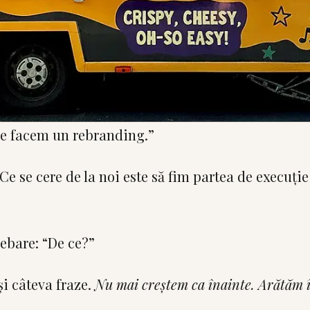
Ne facem un rebranding.”
Ce se cere de la noi este să fim partea de execuție
ebare: “De ce?”
și câteva fraze.
Nu mai creștem ca înainte. Arătăm î