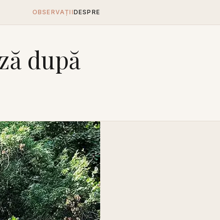
OBSERVAȚII
DESPRE
ază după