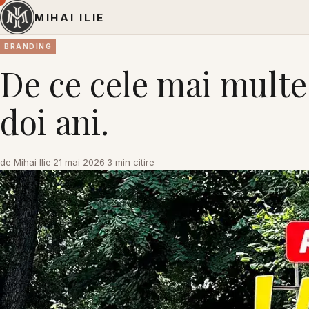
MIHAI ILIE
BRANDING
De ce cele mai mult
doi ani.
de Mihai Ilie
·
21 mai 2026
·
3 min citire