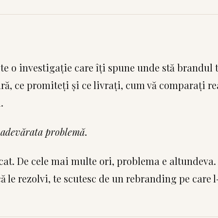
te o investigație care îți spune unde stă brandul 
ră, ce promiteți și ce livrați, cum vă comparați r
.
 adevărata problemă
.
cat. De cele mai multe ori, problema e altundeva. 
ă le rezolvi, te scutesc de un rebranding pe care l