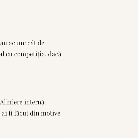
tău acum: cât de
eal cu competiția, dacă
Aliniere internă.
-ai fi făcut din motive