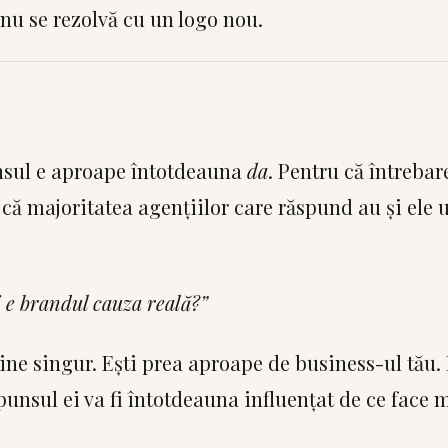
nu se rezolvă cu un logo nou.
nsul e aproape întotdeauna
da
. Pentru că întrebar
că majoritatea agențiilor care răspund au și ele 
 e brandul cauza reală?”
tine singur. Ești prea aproape de business-ul tău.
punsul ei va fi întotdeauna influențat de ce face