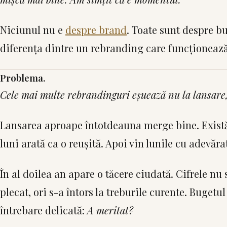
Niciunul nu e
despre brand
. Toate sunt despre bu
diferența dintre un rebranding care funcționează ș
Problema.
Cele mai multe rebrandinguri eșuează nu la lansare,
Lansarea aproape întotdeauna merge bine. Există 
luni arată ca o reușită. Apoi vin lunile cu adevăr
În al doilea an apare o tăcere ciudată. Cifrele n
plecat, ori s-a întors la treburile curente. Buget
întrebare delicată:
A meritat?