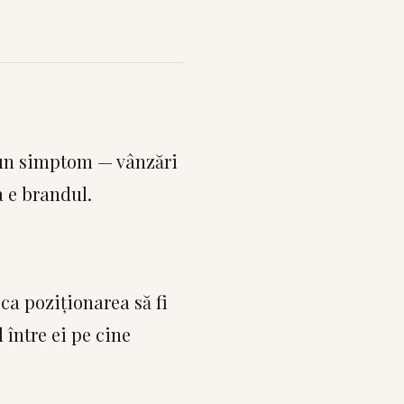
 un simptom — vânzări
a e brandul.
ca poziționarea să fi
 între ei pe cine