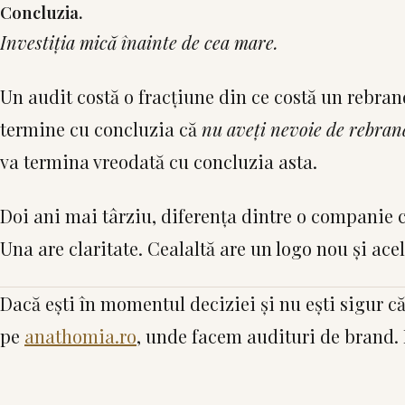
Concluzia.
Investiția mică înainte de cea mare.
Un audit costă o fracțiune din ce costă un rebran
termine cu concluzia că
nu aveți nevoie de rebran
va termina vreodată cu concluzia asta.
Doi ani mai târziu, diferența dintre o companie ca
Una are claritate. Cealaltă are un logo nou și ace
Dacă ești în momentul deciziei și nu ești sigur c
pe
anathomia.ro
, unde facem audituri de brand.