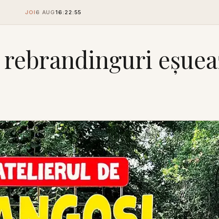
JOI
6 AUG
16:22:56
e rebrandinguri eșue