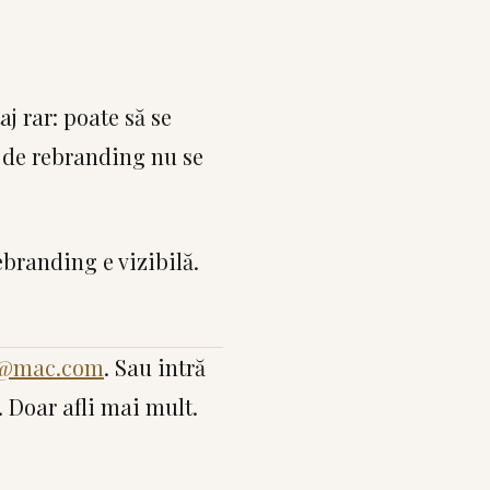
j rar: poate să se
f de rebranding nu se
ebranding e vizibilă.
e@mac.com
. Sau intră
 Doar afli mai mult.