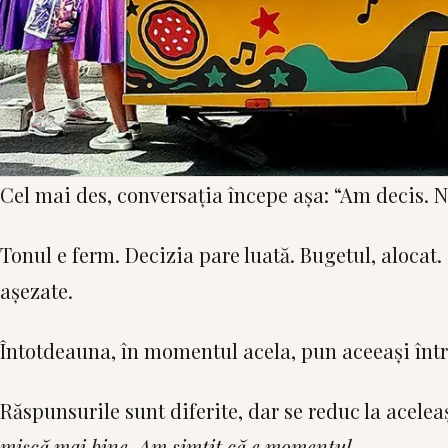
Cel mai des, conversația începe așa: “Am decis. 
Tonul e ferm. Decizia pare luată. Bugetul, alocat. 
așezate.
Întotdeauna, în momentul acela, pun aceeași într
Răspunsurile sunt diferite, dar se reduc la acelea
mișcă mai bine. Am simțit că e momentul.