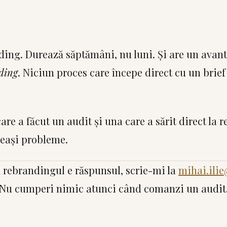
ding. Durează săptămâni, nu luni. Și are un avanta
ding
. Niciun proces care începe direct cu un brie
re a făcut un audit și una care a sărit direct la r
leași probleme.
ă rebrandingul e răspunsul, scrie-mi la
mihai.ili
 Nu cumperi nimic atunci când comanzi un audit.