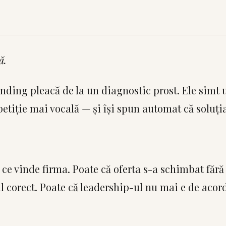
ă.
ding pleacă de la un diagnostic prost. Ele simt
petiție mai vocală — și își spun automat că soluți
ce vinde firma. Poate că oferta s-a schimbat fără 
l corect. Poate că leadership-ul nu mai e de acord