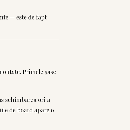
nte — este de fapt
 noutate. Primele șase
ns schimbarea ori a
iile de board apare o