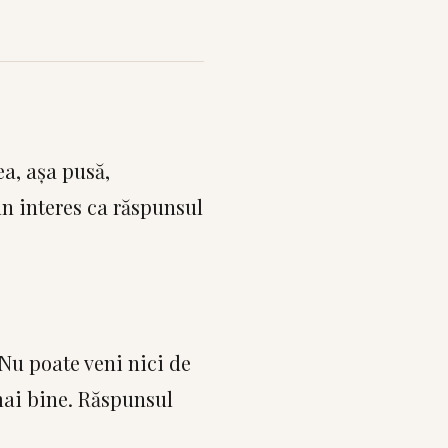
ea, așa pusă,
un interes ca răspunsul
 Nu poate veni nici de
 mai bine. Răspunsul