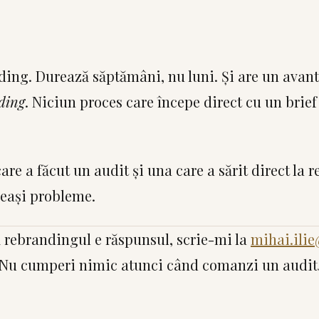
ding. Durează săptămâni, nu luni. Și are un avanta
ding
. Niciun proces care începe direct cu un brie
re a făcut un audit și una care a sărit direct la r
leași probleme.
ă rebrandingul e răspunsul, scrie-mi la
mihai.ili
 Nu cumperi nimic atunci când comanzi un audit.