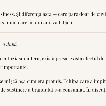
siness. Și diferența asta — care pare doar de cuvi
i unul care, în doi ani, va fi tăcut.
 ci după.
entuziasm intern, există presă, există efectul de
at importante.
u se mișcă așa cum era promis. Echipa care a împi
ul de susținere a brandului s-a consumat. În discuț