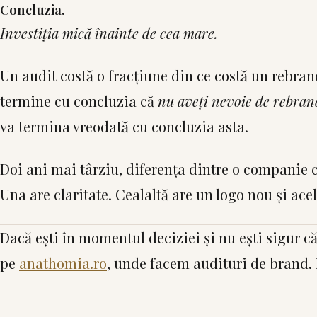
Concluzia.
Investiția mică înainte de cea mare.
Un audit costă o fracțiune din ce costă un rebran
termine cu concluzia că
nu aveți nevoie de rebran
va termina vreodată cu concluzia asta.
Doi ani mai târziu, diferența dintre o companie ca
Una are claritate. Cealaltă are un logo nou și ace
Dacă ești în momentul deciziei și nu ești sigur c
pe
anathomia.ro
, unde facem audituri de brand.