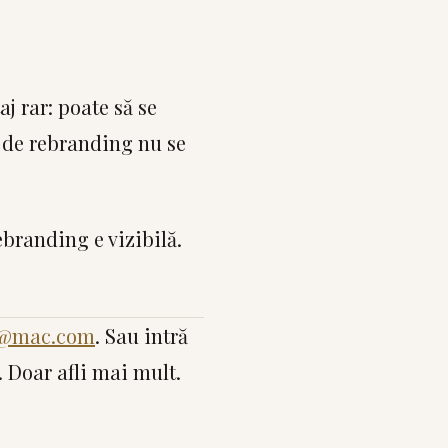
j rar: poate să se
f de rebranding nu se
ebranding e vizibilă.
e@mac.com
. Sau intră
 Doar afli mai mult.