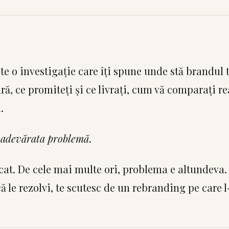
te o investigație care îți spune unde stă brandul 
ră, ce promiteți și ce livrați, cum vă comparați r
.
 adevărata problemă
.
cat. De cele mai multe ori, problema e altundeva. 
ă le rezolvi, te scutesc de un rebranding pe care l