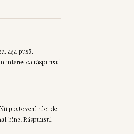
ea, așa pusă,
un interes ca răspunsul
 Nu poate veni nici de
 mai bine. Răspunsul