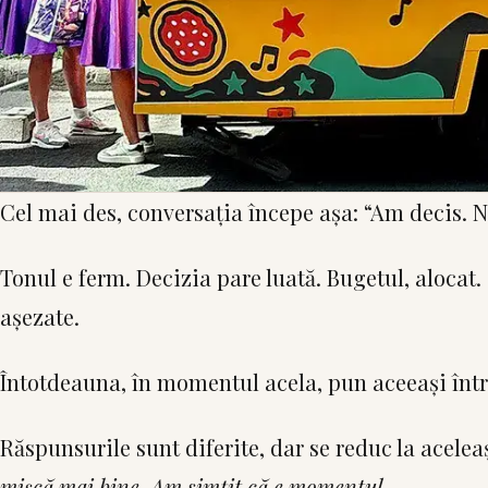
Cel mai des, conversația începe așa: “Am decis. 
Tonul e ferm. Decizia pare luată. Bugetul, alocat. 
așezate.
Întotdeauna, în momentul acela, pun aceeași într
Răspunsurile sunt diferite, dar se reduc la acelea
mișcă mai bine. Am simțit că e momentul.