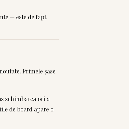
nte — este de fapt
 noutate. Primele șase
ns schimbarea ori a
iile de board apare o