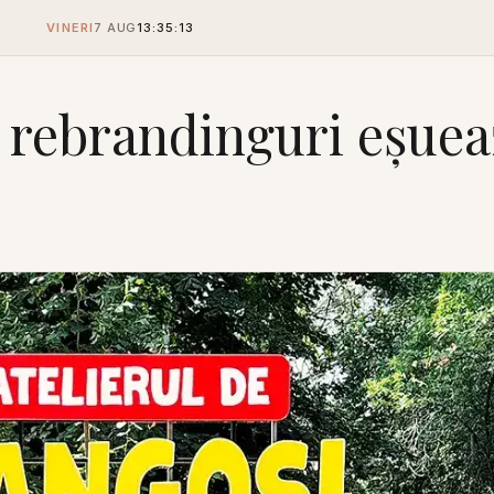
VINERI
7 AUG
13:35:14
e rebrandinguri eșue