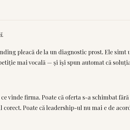
ă.
ding pleacă de la un diagnostic prost. Ele simt
petiție mai vocală — și își spun automat că soluți
ce vinde firma. Poate că oferta s-a schimbat fără 
l corect. Poate că leadership-ul nu mai e de acord