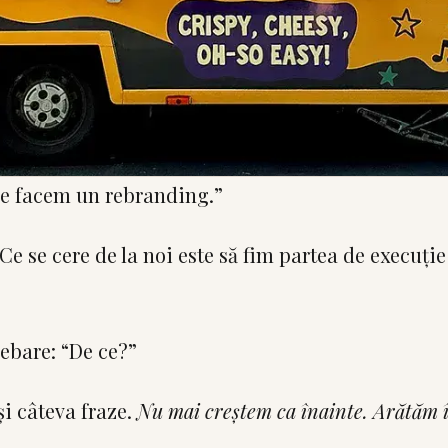
Ne facem un rebranding.”
Ce se cere de la noi este să fim partea de execuție
ebare: “De ce?”
și câteva fraze.
Nu mai creștem ca înainte. Arătăm î