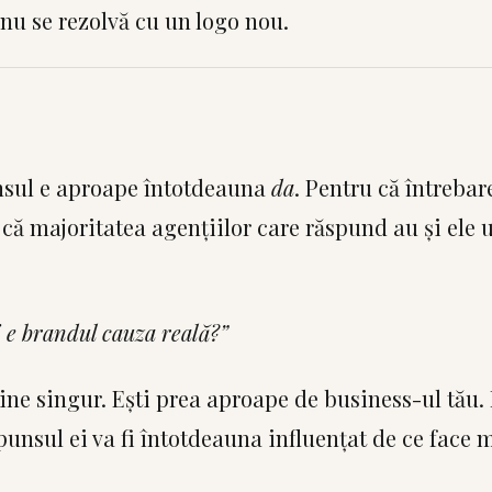
nu se rezolvă cu un logo nou.
nsul e aproape întotdeauna
da
. Pentru că întrebar
că majoritatea agențiilor care răspund au și ele 
 e brandul cauza reală?”
tine singur. Ești prea aproape de business-ul tău.
punsul ei va fi întotdeauna influențat de ce face