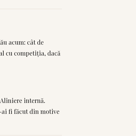
tău acum: cât de
eal cu competiția, dacă
Aliniere internă.
-ai fi făcut din motive