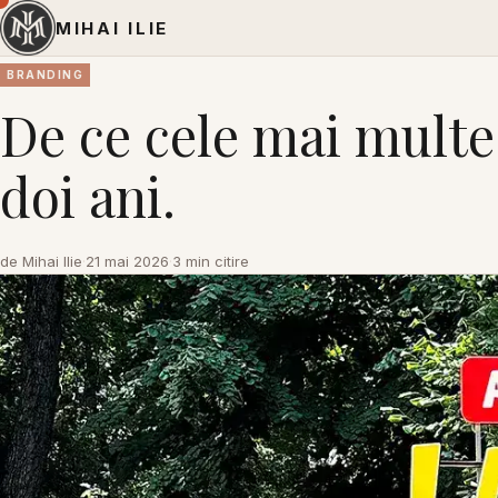
MIHAI ILIE
BRANDING
De ce cele mai mult
doi ani.
de Mihai Ilie
·
21 mai 2026
·
3 min citire