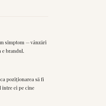
 un simptom — vânzări
a e brandul.
ca poziționarea să fi
 între ei pe cine