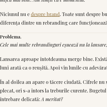
Niciunul nu e
despre brand
. Toate sunt despre bu
diferența dintre un rebranding care funcționează ș
Problema.
Cele mai multe rebrandinguri eșuează nu la lansare,
Lansarea aproape întotdeauna merge bine. Există 
luni arată ca o reușită. Apoi vin lunile cu adevăr
În al doilea an apare o tăcere ciudată. Cifrele n
plecat, ori s-a întors la treburile curente. Buget
întrebare delicată:
A meritat?