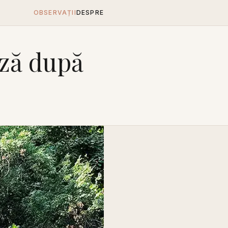
OBSERVAȚII
DESPRE
ază după